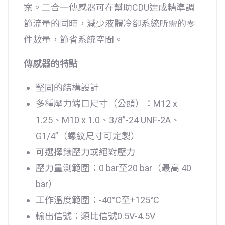
案。二合一傳感器可在幫助CDU達成精準調
節流量的同時，減少液體冷卻系統所需的零
件數量，節省系統空間。
傳感器的特點
堅固的結構設計
多種壓力端口尺寸（公頭）：M12 x
1.25、M10 x 1.0、3/8”-24 UNF-2A、
G1/4”（螺紋尺寸可定製）
可選擇錶壓力或絕對壓力
壓力量測範圍：0 bar至20 bar（最高 40
bar）
工作溫度範圍：-40°C至+125°C
輸出信號：類比信號0.5V-4.5V