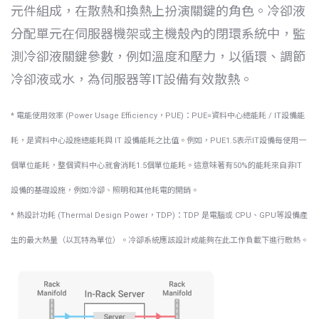
元件組成，在散熱和換熱上扮演關鍵的角色。冷卻液
分配單元在伺服器機架或主機殼內的閉環系統中，監
測冷卻液關鍵參數，例如溫度和壓力，以循環、調節
冷卻液或水，為伺服器等IT設備有效散熱。
* 電能使用效率 (Power Usage Efficiency，PUE)：PUE=資料中心總能耗 / IT設備能
耗，是資料中心設施總能耗與 IT 設備能耗之比值。例如，PUE1.5表示IT設備每使用一
個單位能耗，整個資料中心就會消耗1.5個單位能耗。這意味著有50%的能耗來自非IT
設備的基礎設施，例如冷卻、照明和其他耗電的開銷。
* 熱設計功耗 (Thermal Design Power，TDP)：TDP 是電腦或 CPU、GPU等設備產
生的最大熱量（以瓦特為單位）。冷卻系統應該設計成能夠在此工作負載下進行散熱。