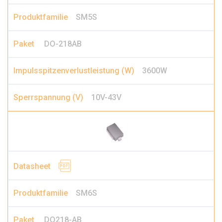
SM5S
DO-218AB
3600W
10V-43V
SM6S
DO218-AB