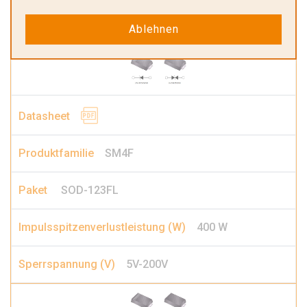
5V-200V
Ablehnen
SM4F
SOD-123FL
400 W
5V-200V