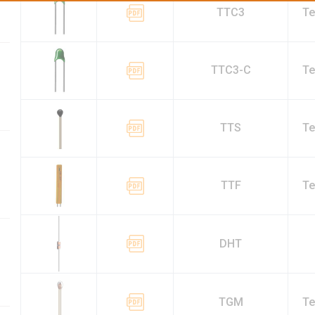
TTC3
Te
TTC3-C
Te
TTS
Te
TTF
Te
DHT
TGM
Te