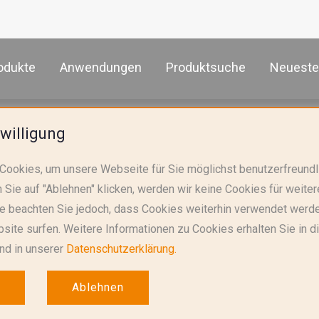
odukte
Anwendungen
Produktsuche
Neueste
oren
willigung
Cookies, um unsere Webseite für Sie möglichst benutzerfreundl
Datasheet
Produktfamilie
 Sie auf "Ablehnen" klicken, werden wir keine Cookies für weit
te beachten Sie jedoch, dass Cookies weiterhin verwendet werd
SCK
site surfen. Weitere Informationen zu Cookies erhalten Sie in 
nd in unserer
Datenschutzerklärung.
SCH
(High Power Type)
Ablehnen