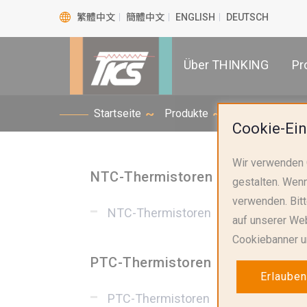
繁體中文
簡體中文
ENGLISH
DEUTSCH
Über THINKING
Pr
Startseite
Produkte
NTC-Thermist
Cookie-Ein
Wir verwenden 
NTC-Thermistoren
gestalten. Wenn
verwenden. Bit
NTC-Thermistoren
auf unserer Web
Cookiebanner u
PTC-Thermistoren
Erlauben
PTC-Thermistoren