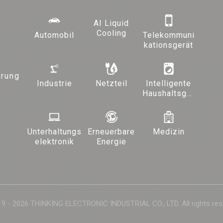
AI Liquid
Cooling
Automobil
Telekommuni
kationsgerät
ärung
Industrie
Netzteil
Intelligente
Haushaltsger
äte und
Beleuchtung
Unterhaltungs
Erneuerbare
Medizin
elektronik
Energie
9 - 2026 THINKING ELECTRONIC INDUSTRIAL CO., LTD. All rights res