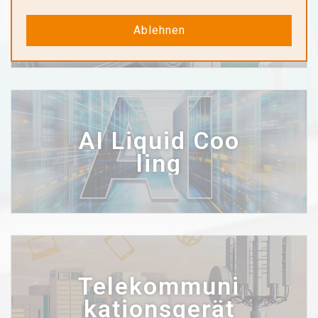
Automobil
Ablehnen
AI Liquid Coo
ling
Telekommuni
kationsgerät