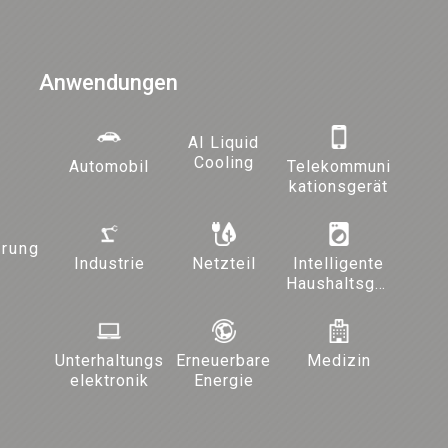
Anwendungen
AI Liquid
Cooling
Automobil
Telekommuni
kationsgerät
ärung
Industrie
Netzteil
Intelligente
Haushaltsger
äte und
Beleuchtung
Unterhaltungs
Erneuerbare
Medizin
elektronik
Energie