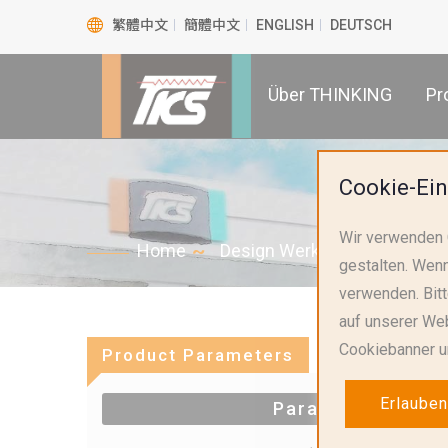
繁體中文
簡體中文
ENGLISH
DEUTSCH
Über THINKING
Pr
Cookie-Ein
Wir verwenden 
Home
Design Werkzeuge
Suche
gestalten. Wenn
verwenden. Bit
auf unserer Web
Cookiebanner u
Product Parameters
Erlauben
Parameters