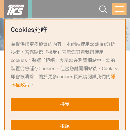
首頁
投資人專區
董事會
Cookies允許
獨立董事溝通情形
為提供您更多優質的內容，本網站使用cookies分析
技術。若您點選「接受」表示您同意我們使用
cookies。點選「拒絕」表示您在瀏覽網站中，您的
裝置仍會儲存Cookies，但當您離開網站後，Cookies
獨立董事溝通情形
即會被清除。關於更多cookies資訊請閱讀我們的
隱
私權政策
。
● 獨立董事與內部稽核主管及會計師之溝通政策
接受
(1) 內部稽核主管定期與審計委員會委員溝通稽核報告結
果，並於每季的審計委員會會議中作內部稽核報告，平日
拒絕
視需要直接以電子郵件、電話或會面方式進行，若有特殊