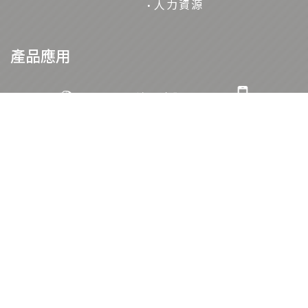
人力資源
產品應用
AI液體冷卻
汽車
通訊設備
工業
電源
智慧家電與照明
消費電子
可再生能源
醫療
聯絡我們