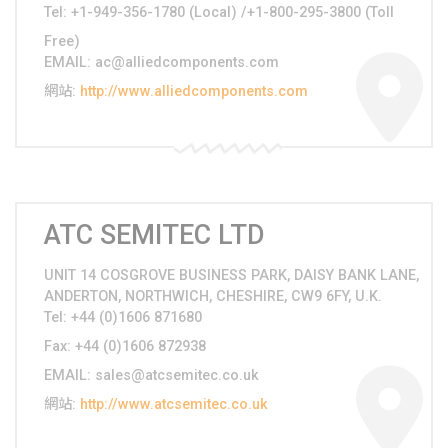
Tel
: +1-949-356-1780 (Local) /+1-800-295-3800 (Toll
Free)
EMAIL
:
ac@alliedcomponents.com
網站
:
http://www.alliedcomponents.com
ATC SEMITEC LTD
UNIT 14 COSGROVE BUSINESS PARK, DAISY BANK LANE,
ANDERTON, NORTHWICH, CHESHIRE, CW9 6FY, U.K.
Tel
: +44 (0)1606 871680
Fax
: +44 (0)1606 872938
EMAIL
:
sales@atcsemitec.co.uk
網站
:
http://www.atcsemitec.co.uk