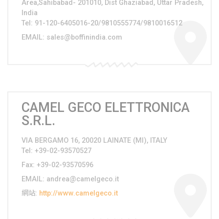
Area,Sahibabad- 201010, Dist Ghaziabad, Uttar Pradesh,
India
Tel
: 91-120-6405016-20/9810555774/9810016512
EMAIL
:
sales@boffinindia.com
CAMEL GECO ELETTRONICA
S.R.L.
VIA BERGAMO 16, 20020 LAINATE (MI), ITALY
Tel
: +39-02-93570527
Fax
: +39-02-93570596
EMAIL
:
andrea@camelgeco.it
網站
:
http://www.camelgeco.it