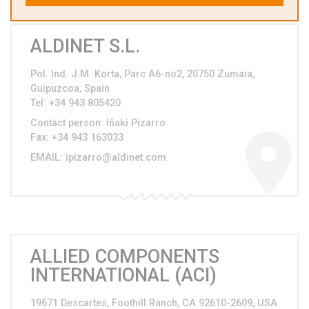
ALDINET S.L.
Pol. Ind. J.M. Korta, Parc A6-no2, 20750 Zumaia,
Guipuzcoa, Spain
Tel
: +34 943 805420
Contact person: Iñaki Pizarro
Fax
: +34 943 163033
EMAIL
:
ipizarro@aldinet.com
ALLIED COMPONENTS
INTERNATIONAL (ACI)
19671 Descartes, Foothill Ranch, CA 92610-2609, USA