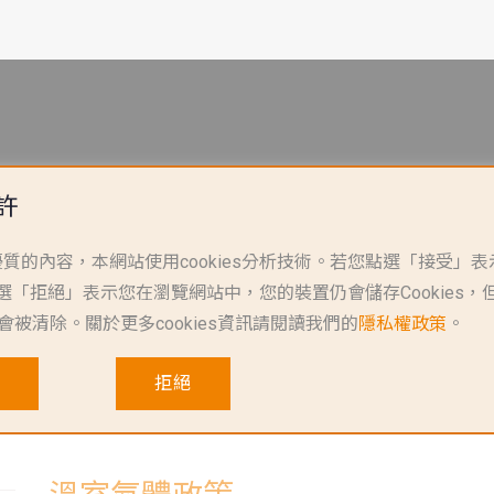
用
產品搜尋
最新消息
投資人專區
企業永續
允許
質的內容，本網站使用cookies分析技術。若您點選「接受」
s。點選「拒絕」表示您在瀏覽網站中，您的裝置仍會儲存Cookies
s即會被清除。關於更多cookies資訊請閱讀我們的
隱私權政策
。
策
溫室氣體政策
拒絕