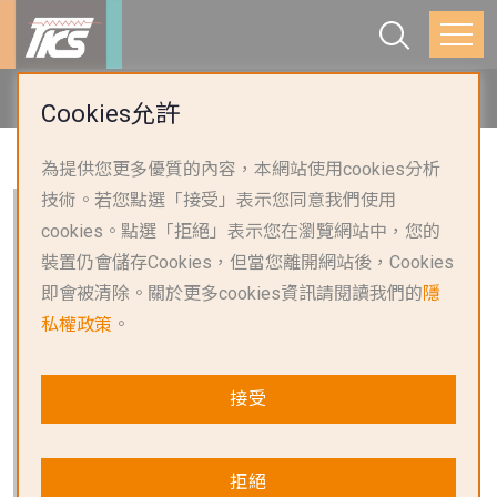
首頁
產品應用
汽車
Cookies允許
為提供您更多優質的內容，本網站使用cookies分析
技術。若您點選「接受」表示您同意我們使用
電動車電池
cookies。點選「拒絕」表示您在瀏覽網站中，您的
電動車車載充電器
裝置仍會儲存Cookies，但當您離開網站後，Cookies
電動車PTC加熱片
即會被清除。關於更多cookies資訊請閱讀我們的
隱
私權政策
。
電動車驅動馬達
電動車車載充電插座
接受
電動車水冷系統
充電樁
拒絕
車輛拋負載保護